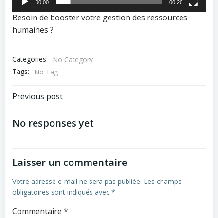
00:00
00:20
Besoin de booster votre gestion des ressources
humaines ?
Categories:
No Category
Tags:
No Tag
Navigation
Previous post
de
No responses yet
l’article
Laisser un commentaire
Votre adresse e-mail ne sera pas publiée.
Les champs
obligatoires sont indiqués avec
*
Commentaire
*