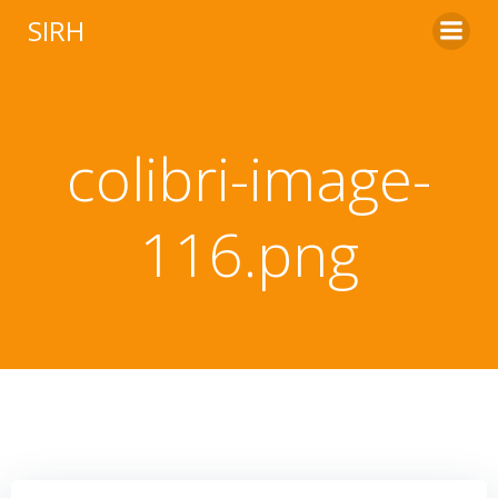
Aller
SIRH
au
contenu
colibri-image-
116.png