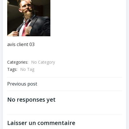
avis client 03
Categories:
No Category
Tags:
No Tag
Navigation
Previous post
de
No responses yet
l’article
Laisser un commentaire