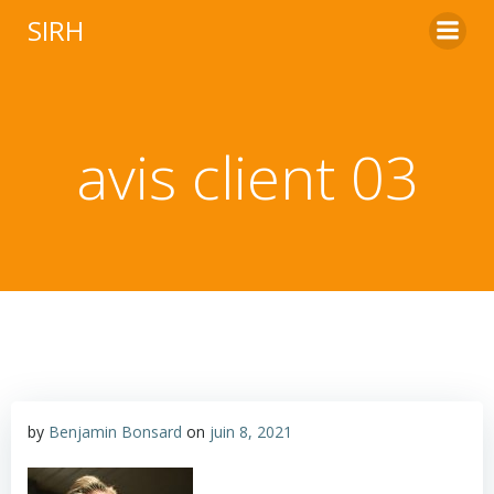
Aller
SIRH
au
contenu
avis client 03
by
Benjamin Bonsard
on
juin 8, 2021