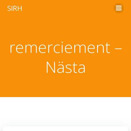
Aller
SIRH
au
contenu
remerciement –
Nästa