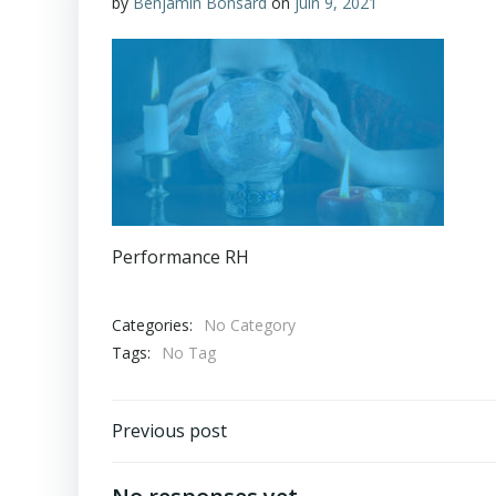
by
Benjamin Bonsard
on
juin 9, 2021
Performance RH
Categories:
No Category
Tags:
No Tag
Navigation
Previous post
de